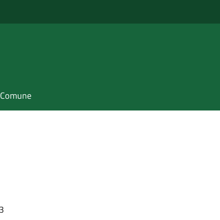
il Comune
43