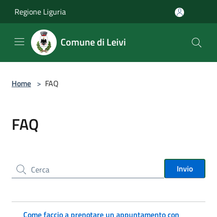
Salta al contenuto principale
Regione Liguria
Comune di Leivi
Home
>
FAQ
FAQ
Cerca nel sito
Invio
Come faccio a prenotare un appuntamento con