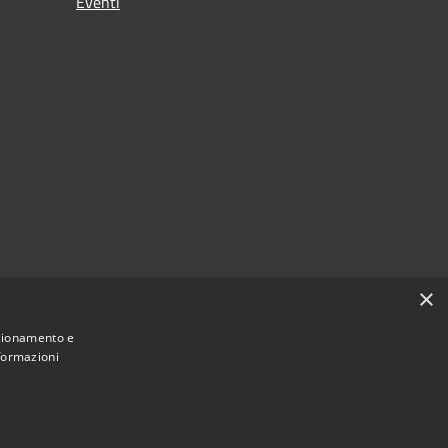
Eventi
×
nzionamento e
nformazioni