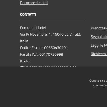
Documenti e dati
CONTATTI
Comune di Leivi
Prenotaz
Via IV Novembre, 1, 16040 LEIVI (GE),
Segnalazi
Italia
Leggi le 
Codice Fiscale: 00650430101
Richiesta
Partita IVA: 00170730998
IBAN:
IT20V0569631950000003354X20
PEC:
protocollo@pec.comune.leivi.ge.it
Questo sito 
Centralino Unico: 0185319033
alla navig