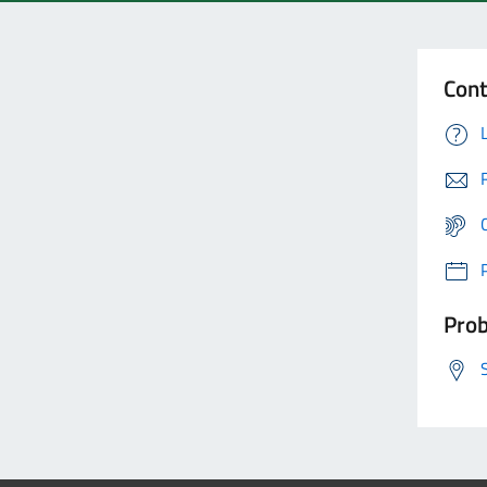
Cont
Prob