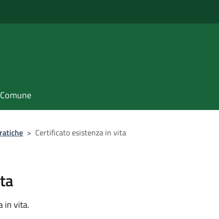
il Comune
ratiche
>
Certificato esistenza in vita
ita
 in vita.