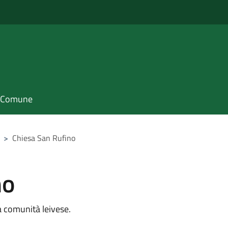
il Comune
>
Chiesa San Rufino
no
la comunità leivese.