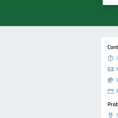
Cont
Prob