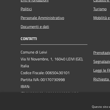
Politici
Turismo
Personale Amministrativo
Mobilità e
Documenti e dati
CONTATTI
Comune di Leivi
Prenotaz
Via IV Novembre, 1, 16040 LEIVI (GE),
Segnalazi
Italia
Leggi le 
Codice Fiscale: 00650430101
Richiesta
Partita IVA: 00170730998
IBAN:
IT20V0569631950000003354X20
PEC:
protocollo@pec.comune.leivi.ge.it
Questo sito 