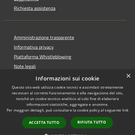
Richiesta assistenza
Amministrazione trasparente
Informativa privacy
Piattaforma Whistleblowing
Note legali
×
Dichiarazione di accessibilità
Informazioni sui cookie
Questo sito web utilizza cookie tecnici e assimilati strettamente
necessari al corretto funzionamento e alla navigazione del sito,
nonché un cookie tecnico analitico al solo fine di elaborare
informazioni statistiche, aggregate e anonime.
RSS
Copyright © 2026 • Comune di
Per maggiori dettagli, può consultare la cookie policy al seguente
link
Accessibilità
Leivi • Powered by
Privacy
Municipium
Accesso
•
RIFIUTA TUTTO
ACCETTA TUTTO
Cookie
redazione