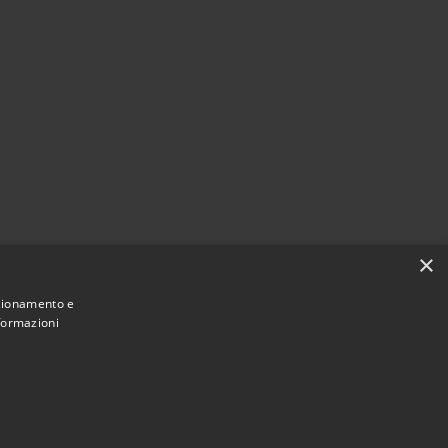
×
nzionamento e
nformazioni
Municipium
Accesso redazione
e di Leivi • Powered by
•