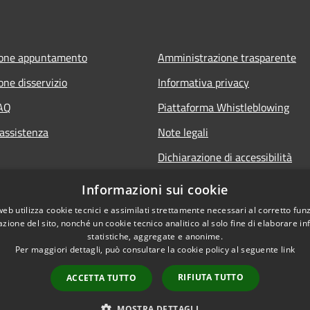
ione appuntamento
Amministrazione trasparente
one disservizio
Informativa privacy
FAQ
Piattaforma Whistleblowing
 assistenza
Note legali
Dichiarazione di accessibilità
Informazioni sui cookie
web utilizza cookie tecnici e assimilati strettamente necessari al corretto fu
azione del sito, nonché un cookie tecnico analitico al solo fine di elaborare i
statistiche, aggregate e anonime.
Per maggiori dettagli, può consultare la cookie policy al seguente
link
RIFIUTA TUTTO
ACCETTA TUTTO
l sito
Copyright © 2026 • Comun
MOSTRA DETTAGLI