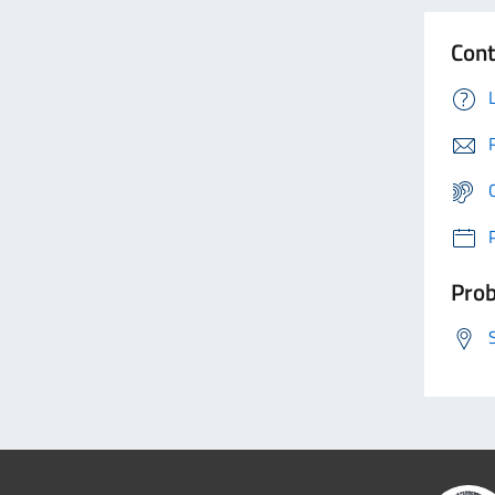
Cont
Prob