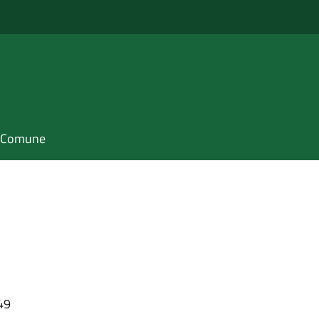
il Comune
49