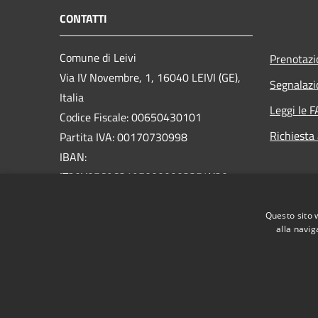
CONTATTI
Comune di Leivi
Prenotaz
Via IV Novembre, 1, 16040 LEIVI (GE),
Segnalazi
Italia
Leggi le 
Codice Fiscale: 00650430101
Richiesta
Partita IVA: 00170730998
IBAN:
IT20V0569631950000003354X20
PEC:
protocollo@pec.comune.leivi.ge.it
Questo sito 
Centralino Unico: 0185319033
alla navig
RSS
Accessibilità
Privacy
Cookie
Mappa de