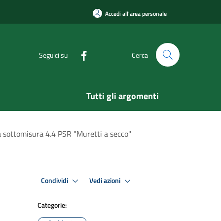
Accedi all'area personale
Seguici su
Cerca
Tutti gli argomenti
a sottomisura 4.4 PSR "Muretti a secco"
Condividi
Vedi azioni
Categorie: