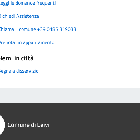
Leggi le domande frequenti
Richiedi Assistenza
Chiama il comune +39 0185 319033
Prenota un appuntamento
lemi in città
Segnala disservizio
Comune di Leivi