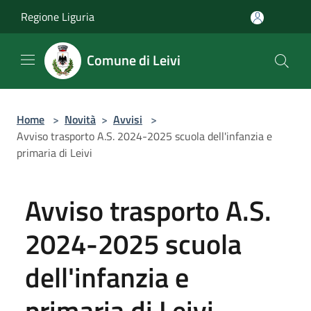
Salta al contenuto principale
Regione Liguria
Comune di Leivi
Home
>
Novità
>
Avvisi
>
Avviso trasporto A.S. 2024-2025 scuola dell'infanzia e
primaria di Leivi
Avviso trasporto A.S.
2024-2025 scuola
dell'infanzia e
primaria di Leivi