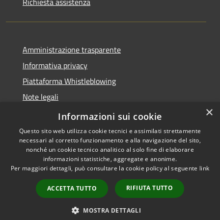
Richiesta assistenza
Amministrazione trasparente
Informativa privacy
Piattaforma Whistleblowing
Note legali
×
Dichiarazione di accessibilità
Informazioni sui cookie
Questo sito web utilizza cookie tecnici e assimilati strettamente
necessari al corretto funzionamento e alla navigazione del sito,
nonché un cookie tecnico analitico al solo fine di elaborare
informazioni statistiche, aggregate e anonime.
RSS
Copyright © 2026 • Comune di
Per maggiori dettagli, può consultare la cookie policy al seguente
link
Accessibilità
Leivi • Powered by
Privacy
Municipium
Accesso
•
RIFIUTA TUTTO
ACCETTA TUTTO
Cookie
redazione
Mappa del sito
MOSTRA DETTAGLI