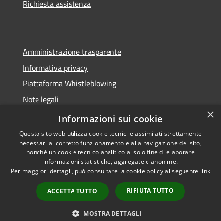
Richiesta assistenza
Amministrazione trasparente
Informativa privacy
Piattaforma Whistleblowing
Note legali
×
Dichiarazione di accessibilità
Informazioni sui cookie
Questo sito web utilizza cookie tecnici e assimilati strettamente
necessari al corretto funzionamento e alla navigazione del sito,
nonché un cookie tecnico analitico al solo fine di elaborare
informazioni statistiche, aggregate e anonime.
RSS
Copyright © 2026 • Comune di
Per maggiori dettagli, può consultare la cookie policy al seguente
link
Accessibilità
Leivi • Powered by
Privacy
Municipium
Accesso
•
RIFIUTA TUTTO
ACCETTA TUTTO
Cookie
redazione
Mappa del sito
MOSTRA DETTAGLI